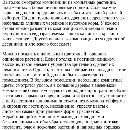
Выгодно смотрятся композиции из комнатных растений,
посаженных в большие напольные горшки. Содержимое
горшков должно представлять из себя питательный рыхлый
субстрат. На дно нужно положить дренаж из древесного угля,
небольших глиняных черепков и кусочков коры. У южной
стены можно разместить композицию из пилены и темно-
пурпурного псевдоэрантемума – окраска листьев красиво
контрастирует. Другой вариант – композиция из ягодоносной
деерингии и японского бересклета.
Можно посадить в напольный цветочный горшок и
одиночное растение. Если потолки в гостиной слишком
высокие, такой элемент убранства зрительно сделает их
немного ниже. Однако, то, что вы собираетесь посадить – или
поставить – в гостиной, должно быть соразмерно с
помещением. В большом помещении небольшие комнатные
цветы смотрятся убого, а в большие деревья в маленькой
комнате еще больше «съедают» свободное пространство. Если
гостиная оформлена нарядно, ярко и эффектно, то установите
в ней растения с широкими листьями незамысловатой формы.
А скромную гостиную, несомненно, украсят цветы с
листьями самых причудливых форм и расцветок.
Неработающий камин летом выглядит холодным и
безжизненным - чтобы убрать это ощущение, можно тоже
поставить рядом несколько растений в напольных горшках.