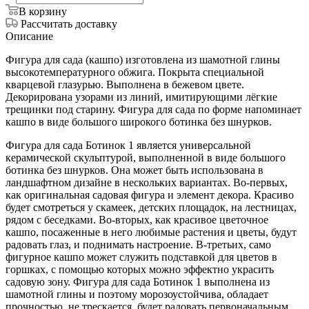
В корзину
Рассчитать доставку
Описание
Фигура для сада (кашпо) изготовлена из шамотной глины
высокотемпературного обжига. Покрыта специальной
кварцевой глазурью. Выполнена в бежевом цвете.
Декорирована узорами из линий, имитирующими лёгкие
трещинки под старину. Фигура для сада по форме напоминает
кашпо в виде большого широкого ботинка без шнурков.
Фигура для сада Ботинок 1 является универсальной
керамической скульптурой, выполненной в виде большого
ботинка без шнурков. Она может быть использована в
ландшафтном дизайне в нескольких вариантах. Во-первых,
как оригинальная садовая фигура и элемент декора. Красиво
будет смотреться у скамеек, детских площадок, на лестницах,
рядом с беседками. Во-вторых, как красивое цветочное
кашпо, посаженные в него любимые растения и цветы, будут
радовать глаз, и поднимать настроение. В-третьих, само
фигурное кашпо может служить подставкой для цветов в
горшках, с помощью которых можно эффектно украсить
садовую зону. Фигура для сада Ботинок 1 выполнена из
шамотной глины и поэтому морозоустойчива, обладает
прочностью, не трескается, будет радовать первоначальным