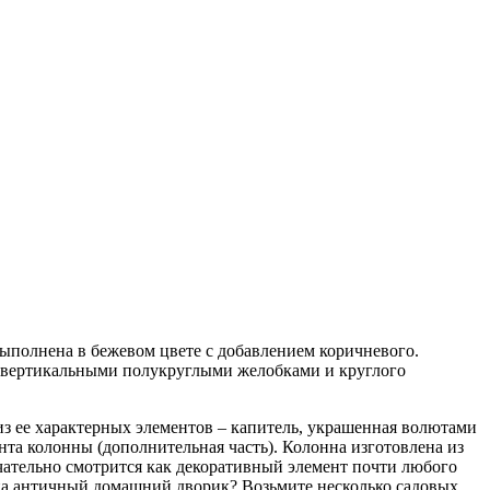
ыполнена в бежевом цвете с добавлением коричневого.
c вертикальными полукруглыми желобками и круглого
 ее характерных элементов – капитель, украшенная волютами
нта колонны (дополнительная часть). Колонна изготовлена из
ечательно смотрится как декоративный элемент почти любого
 на античный домашний дворик? Возьмите несколько садовых