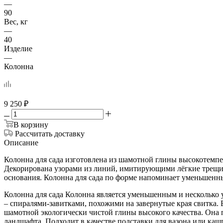
—
90
Вес, кг
—
40
Изделие
—
Колонна
9 250
₽
В корзину
Рассчитать доставку
Описание
Колонна для сада изготовлена из шамотной глины высокотемпе
Декорирована узорами из линий, имитирующими лёгкие трещин
основания. Колонна для сада по форме напоминает уменьшенн
Колонна для сада Колонна является уменьшенным и несколько
– спиралями-завитками, похожими на завернутые края свитка. 
шамотной экологически чистой глины высокого качества. Она п
ландшафта. Подходит в качестве подставки для вазона или ка