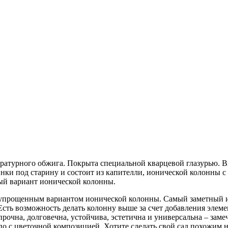
ратурного обжига. Покрыта специальной кварцевой глазурью. В
ки под старину и состоит из капителли, ионической колонны 
ый вариант ионической колонны.
 упрощенным вариантом ионической колонны. Самый заметный из
Есть возможность делать колонну выше за счет добавления элеме
рочна, долговечна, устойчива, эстетична и универсальна – зам
шпо с цветочной композицией. Хотите сделать свой сад похожим