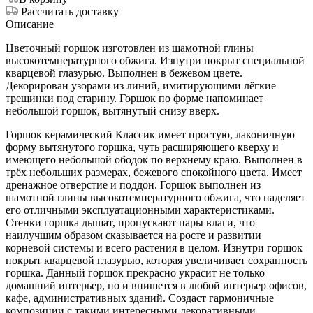
Рассчитать доставку
Описание
Цветочный горшок изготовлен из шамотной глины
высокотемпературного обжига. Изнутри покрыт специальной
кварцевой глазурью. Выполнен в бежевом цвете.
Декорирован узорами из линий, имитирующими лёгкие
трещинки под старину. Горшок по форме напоминает
небольшой горшок, вытянутый снизу вверх.
Горшок керамический Классик имеет простую, лаконичную
форму вытянутого горшка, чуть расширяющего кверху и
имеющего небольшой ободок по верхнему краю. Выполнен в
трёх небольших размерах, бежевого спокойного цвета. Имеет
дренажное отверстие и поддон. Горшок выполнен из
шамотной глины высокотемпературного обжига, что наделяет
его отличными эксплуатационными характеристиками.
Стенки горшка дышат, пропускают пары влаги, что
наилучшим образом сказывается на росте и развитии
корневой системы и всего растения в целом. Изнутри горшок
покрыт кварцевой глазурью, которая увеличивает сохранность
горшка. Данный горшок прекрасно украсит не только
домашний интерьер, но и впишется в любой интерьер офисов,
кафе, административных зданий. Создаст гармоничные
композиции с такими интересными декоративными