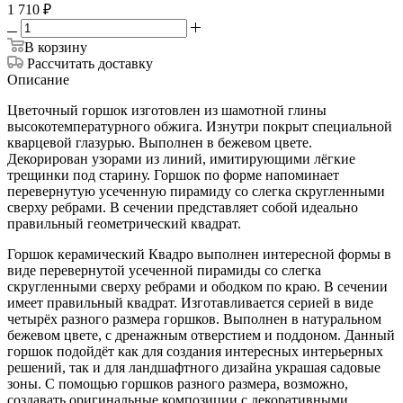
1 710
₽
В корзину
Рассчитать доставку
Описание
Цветочный горшок изготовлен из шамотной глины
высокотемпературного обжига. Изнутри покрыт специальной
кварцевой глазурью. Выполнен в бежевом цвете.
Декорирован узорами из линий, имитирующими лёгкие
трещинки под старину. Горшок по форме напоминает
перевернутую усеченную пирамиду со слегка скругленными
сверху ребрами. В сечении представляет собой идеально
правильный геометрический квадрат.
Горшок керамический Квадро выполнен интересной формы в
виде перевернутой усеченной пирамиды со слегка
скругленными сверху ребрами и ободком по краю. В сечении
имеет правильный квадрат. Изготавливается серией в виде
четырёх разного размера горшков. Выполнен в натуральном
бежевом цвете, с дренажным отверстием и поддоном. Данный
горшок подойдёт как для создания интересных интерьерных
решений, так и для ландшафтного дизайна украшая садовые
зоны. С помощью горшков разного размера, возможно,
создавать оригинальные композиции с декоративными