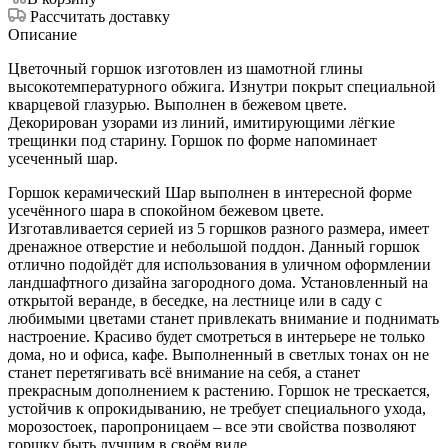
Рассчитать доставку
Описание
Цветочный горшок изготовлен из шамотной глины
высокотемпературного обжига. Изнутри покрыт специальной
кварцевой глазурью. Выполнен в бежевом цвете.
Декорирован узорами из линий, имитирующими лёгкие
трещинки под старину. Горшок по форме напоминает
усеченный шар.
Горшок керамический Шар выполнен в интересной форме
усечённого шара в спокойном бежевом цвете.
Изготавливается серией из 5 горшков разного размера, имеет
дренажное отверстие и небольшой поддон. Данный горшок
отлично подойдёт для использования в уличном оформлении
ландшафтного дизайна загородного дома. Установленный на
открытой веранде, в беседке, на лестнице или в саду с
любимыми цветами станет привлекать внимание и поднимать
настроение. Красиво будет смотреться в интерьере не только
дома, но и офиса, кафе. Выполненный в светлых тонах он не
станет перетягивать всё внимание на себя, а станет
прекрасным дополнением к растению. Горшок не трескается,
устойчив к опрокидыванию, не требует специального ухода,
морозостоек, паропроницаем – все эти свойства позволяют
горшку быть лучшим в своём виде.